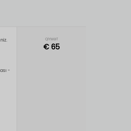
niz.
QIYMƏT
€
65
ası -