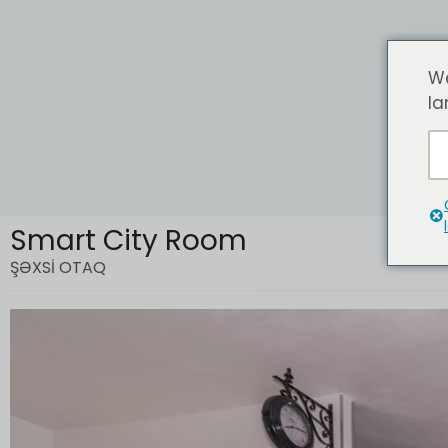
We
la
P
Smart City Room
ŞƏXSI OTAQ