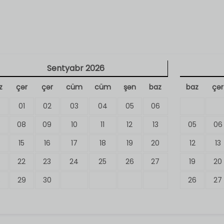
Sentyabr
2026
z
çər
çər
cüm
cüm
şən
baz
baz
çər
01
02
03
04
05
06
7
08
09
10
11
12
13
05
06
15
16
17
18
19
20
12
13
22
23
24
25
26
27
19
20
8
29
30
26
27