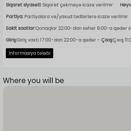
Siqaret siyasəti:
Siqaret çəkməyə icazə verilmir
Heyv
Partiya:
Partiyalara və/yaxud tədbirlərə icazə verilmir
Sakit saatlar:
Qonaqlar 22:00-dan səhər 8:00-a qədər sa
Giriş:
Giriş vaxtı 17:00-dan 22:00-a qədər -
Çıxış:
Çıxış 11
İnformasiya tələbi
Where you will be