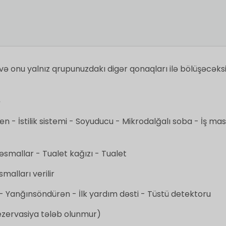
və onu yalnız qrupunuzdakı digər qonaqları ilə bölüşəcəksi
ə
- İstilik sistemi - Soyuducu - Mikrodalğalı soba - İş mas
əsmallar -
Tualet kağızı -
Tualet
smalları verilir
 Yanğınsöndürən - İlk yardım dəsti - Tüstü detektoru
zervasiya tələb olunmur)