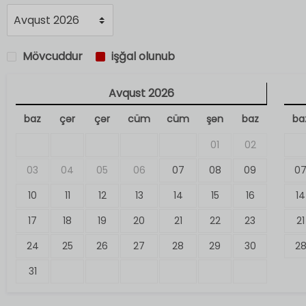
Mövcuddur
işğal olunub
Avqust
2026
baz
çər
çər
cüm
cüm
şən
baz
ba
01
02
03
04
05
06
07
08
09
0
10
11
12
13
14
15
16
14
17
18
19
20
21
22
23
21
24
25
26
27
28
29
30
2
31