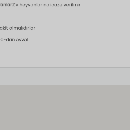
anlar:
Ev heyvanlarına icazə verilmir
kit olmalıdırlar
:00-dan əvvəl