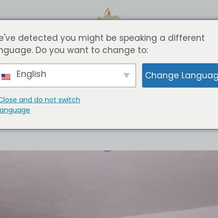
've detected you might be speaking a different
nguage. Do you want to change to:
English
Change Langua
rivate & Comfortable Apartmen
Close and do not switch
language