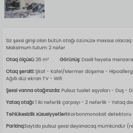
Siz şəxsi girişi olan bütün otağı özünüzə məxsus olacaq 
Maksimum tutum: 2 nəfər
Otaq ölçüsü:
26 m²
Görünüş:
Daxili həyətə mənzər
Otaq şəraiti:
Şkaf -
Kafel/Mərmər döşəmə - Hipoallergen 
Ağıllı düz ekran TV - Wifi
Şəxsi vanna otağınızda:
Pulsuz tualet əşyaları -
Duş -
D
Yataq otağı:
1 iki nəfərlik çarpayı - 2 nəfərlik - Yataq də
Təhlükəsizlik xüsusiyyətləri:
Karbonmonoksit detektoru -
Parkinq:
Saytda pulsuz şəxsi dəyanacaq mümkündür (re