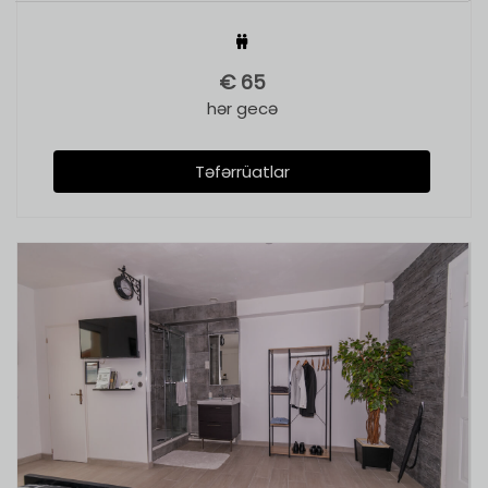
€
65
hər gecə
Təfərrüatlar