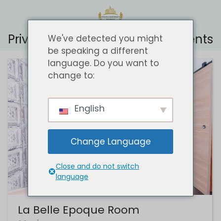
Private & Comfortable Apartments
We've detected you might
be speaking a different
language. Do you want to
change to:
English
Change Language
Close and do not switch
language
La Belle Epoque Room