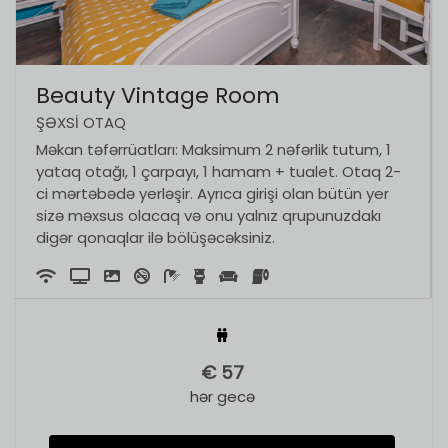
Beauty Vintage Room
ŞƏXSI OTAQ
Məkan təfərrüatları: Maksimum 2 nəfərlik tutum, 1
yataq otağı, 1 çarpayı, 1 hamam + tualet. Otaq 2-
ci mərtəbədə yerləşir. Ayrıca girişi olan bütün yer
sizə məxsus olacaq və onu yalnız qrupunuzdakı
digər qonaqlar ilə bölüşəcəksiniz.
€
57
hər gecə