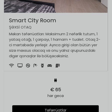
Smart City Room
ŞƏXSI OTAQ
Məkan təfərrüatları: Maksimum 2 nəfərlik tutum, 1
yataq otağı, 1 çarpayı, 1 hamam + tualet. Otaq 2-
ci mərtəbədə yerləşir. Ayrıca girişi olan bütün yer
sizə məxsus olacaq və onu yalnız qrupunuzdakı
digər qonaqlar ilə bölüşəcəksiniz.
€
65
hər gecə
Təfərrüatlar