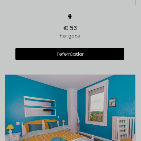
€
53
hər gecə
Təfərrüatlar