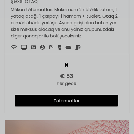
ŞƏXSI OTAQ
Məkan təfərrüatları: Maksimum 2 nəfərlik tutum, 1
yataq otağı, 1 çarpayı, 1 hamam + tualet. Otaq 2-
ci mərtəbədə yerləşir. Ayrıca girişi olan bütün yer
sizə məxsus olacaq və onu yalnız qrupunuzdakı
digər qonaqlar ilə bölüşəcəksiniz.
€
53
hər gecə
Təfərrüatlar