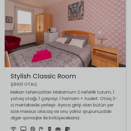
Stylish Classic Room
ŞƏXSI OTAQ
Məkan təfərrüatları: Maksimum 2 nəfərlik tutum, 1
yataq otağı, 1 çarpayı, 1 hamam + tualet. Otaq 2-
ci mərtəbədə yerləşir. Ayrıca girişi olan bütün yer
sizə məxsus olacaq və onu yalnız qrupunuzdakı
digər qonaqlar ilə bölüşəcəksiniz.