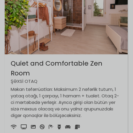
Quiet and Comfortable Zen
Room
ŞƏXSI OTAQ
Məkan təfərrüatları: Maksimum 2 nəfərlik tutum, 1
yataq otağı, 1 çarpayı, 1 hamam + tualet. Otaq 2-
ci mərtəbədə yerləşir. Ayrıca girişi olan bütün yer
sizə məxsus olacaq və onu yalnız qrupunuzdakı
digər qonaqlar ilə bölüşəcəksiniz.