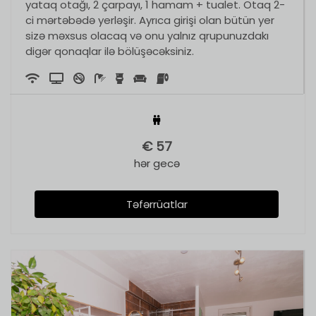
yataq otağı, 2 çarpayı, 1 hamam + tualet. Otaq 2-
ci mərtəbədə yerləşir. Ayrıca girişi olan bütün yer
sizə məxsus olacaq və onu yalnız qrupunuzdakı
digər qonaqlar ilə bölüşəcəksiniz.
€
57
hər gecə
Təfərrüatlar