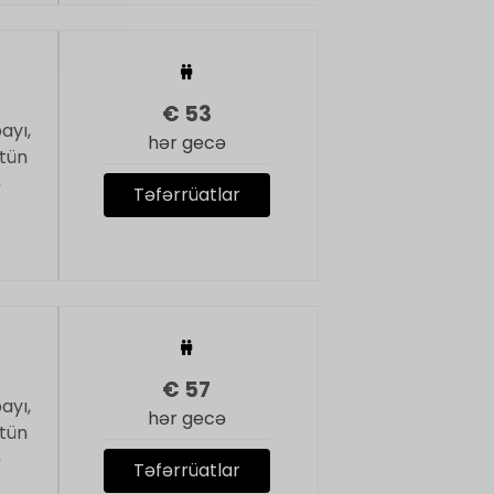
€
53
ayı,
hər gecə
ütün
ə
Təfərrüatlar
€
57
ayı,
hər gecə
ütün
ə
Təfərrüatlar