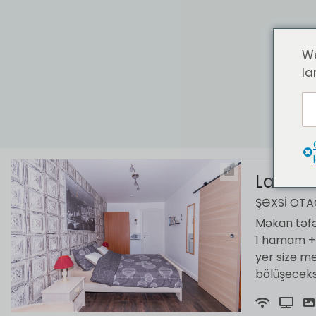
We
la
Pr
La Bel
ŞƏXSI OT
Məkan təfər
1 hamam + t
yer sizə m
bölüşəcəksi