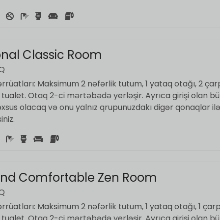
ional Classic Room
AQ
rüatları: Maksimum 2 nəfərlik tutum, 1 yataq otağı, 2 çar
ualet. Otaq 2-ci mərtəbədə yerləşir. Ayrıca girişi olan b
əxsus olacaq və onu yalnız qrupunuzdakı digər qonaqlar il
niz.
and Comfortable Zen Room
AQ
rüatları: Maksimum 2 nəfərlik tutum, 1 yataq otağı, 1 çarp
ualet. Otaq 2-ci mərtəbədə yerləşir. Ayrıca girişi olan b