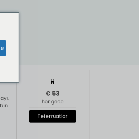
ge
nts
€
53
ayı,
hər gecə
ütün
ə
Təfərrüatlar