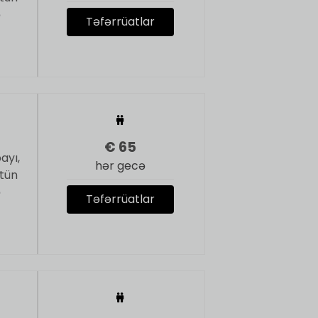
ə
Təfərrüatlar
€
65
ayı,
hər gecə
ütün
ə
Təfərrüatlar