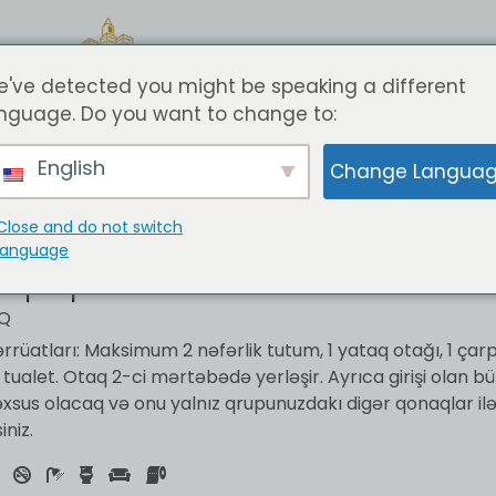
've detected you might be speaking a different
nguage. Do you want to change to:
English
Change Langua
ivate & Comfortable Apartme
Close and do not switch
language
le Epoque Room
AQ
rüatları: Maksimum 2 nəfərlik tutum, 1 yataq otağı, 1 çarp
ualet. Otaq 2-ci mərtəbədə yerləşir. Ayrıca girişi olan b
əxsus olacaq və onu yalnız qrupunuzdakı digər qonaqlar il
niz.