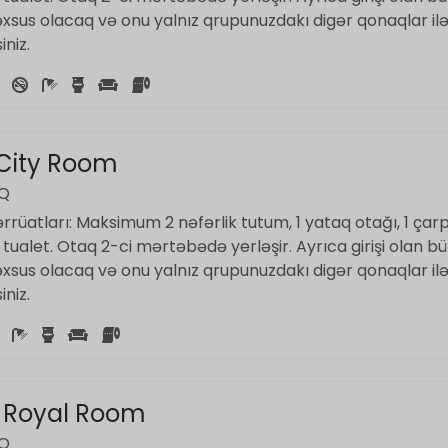
əxsus olacaq və onu yalnız qrupunuzdakı digər qonaqlar il
niz.
City Room
AQ
rüatları: Maksimum 2 nəfərlik tutum, 1 yataq otağı, 1 çarp
ualet. Otaq 2-ci mərtəbədə yerləşir. Ayrıca girişi olan b
əxsus olacaq və onu yalnız qrupunuzdakı digər qonaqlar il
niz.
 Royal Room
AQ