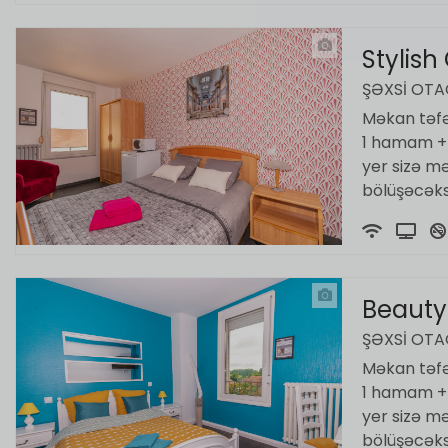
Stylish
ŞƏXSI OT
Məkan təfər
1 hamam + t
yer sizə m
bölüşəcəksi
Beauty
ŞƏXSI OT
Məkan təfər
1 hamam + t
yer sizə m
bölüşəcəksi