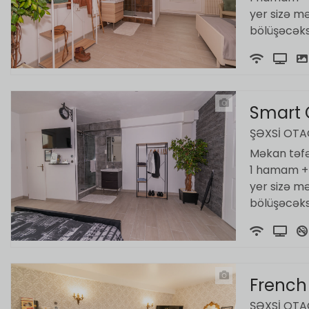
yer sizə m
bölüşəcəksi
Smart 
ŞƏXSI OT
Məkan təfər
1 hamam + t
yer sizə m
bölüşəcəksi
French
ŞƏXSI OT