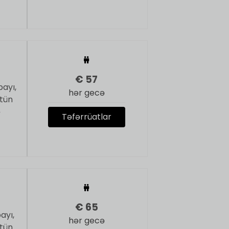
€
57
payı,
hər gecə
ütün
ə
Təfərrüatlar
€
65
ayı,
hər gecə
ütün