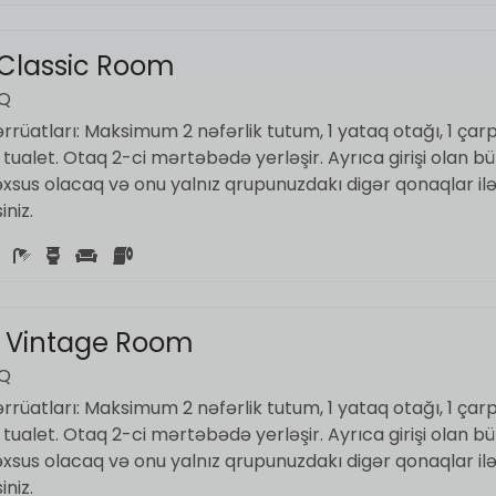
 Classic Room
AQ
rüatları: Maksimum 2 nəfərlik tutum, 1 yataq otağı, 1 çarp
ualet. Otaq 2-ci mərtəbədə yerləşir. Ayrıca girişi olan b
əxsus olacaq və onu yalnız qrupunuzdakı digər qonaqlar il
niz.
 Vintage Room
AQ
rüatları: Maksimum 2 nəfərlik tutum, 1 yataq otağı, 1 çarp
ualet. Otaq 2-ci mərtəbədə yerləşir. Ayrıca girişi olan b
əxsus olacaq və onu yalnız qrupunuzdakı digər qonaqlar il
niz.