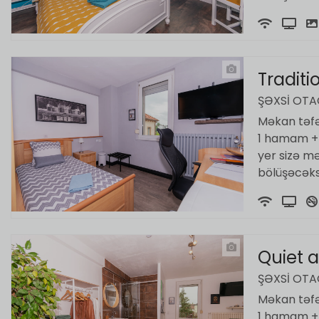
Tradit
ŞƏXSI OT
Məkan təfər
1 hamam + t
yer sizə m
bölüşəcəksi
Quiet 
ŞƏXSI OT
Məkan təfər
1 hamam + t